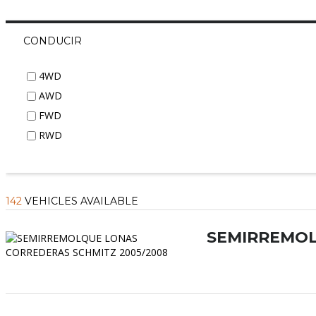
CONDUCIR
4WD
AWD
FWD
RWD
142
VEHICLES AVAILABLE
SEMIRREMOL