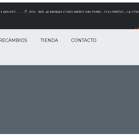
1 665 057
POL. IND. ALMEIRAS C/ RIO MERO S/N 15180 - CULLEREDO - LA CO
C
TR
RECAMBIOS
TIENDA
CONTACTO
P
1
E