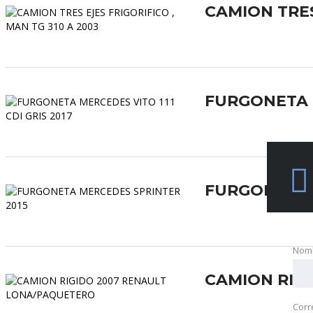
CAMION TRES
FURGONETA M
FURGONETA 
Nom
CAMION RIG
Corr