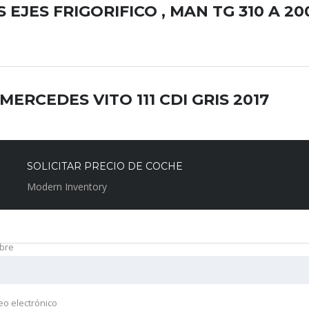
 EJES FRIGORIFICO , MAN TG 310 A 20
ERCEDES VITO 111 CDI GRIS 2017
SOLICITAR PRECIO DE COCHE
MERCEDES SPRINTER 2015
Modern Inventory
bre
IDO 2007 RENAULT LONA/PAQUETERO
eo electrónico