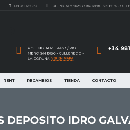
+34 981 665 057
POL. IND. ALMEIRAS C/ RIO MERO S/N 15180 - CUL
UP
+34 981
POL. IND. ALMEIRAS C/ RIO
MERO S/N 15180 - CULLEREDO -
VER EN MAPA
LA CORUÑA
RENT
RECAMBIOS
TIENDA
CONTACTO
S DEPOSITO IDRO GAL