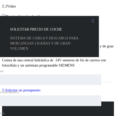
2Vídeo
SOLICITAR PRECIO DE COCHE
SISTEMA DE CARGA Y DESCARGA PARA
MERCANCIAS LIGERAS Y DE GRAN
Diseñamos un sistema de carga y descarga para mercancías ligeras y de gran
VOLUMEN
volumen .
Consta de una central hidráulica de 24V sensores de fin de carrera con
fotocélula y un autómata programable SIEMENS
re
Carrocería
Condición
Solicitar un presupuesto
o electrónico
ALFOZ GROUP
fono