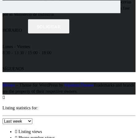
Nuestra empresa esta dedicada a la fabricacion y reparacion de carrocerias
para vehiculos industriales, homologada como fabricante de segunda fase
por el Ministerio de Industria.
SOLICITAR
HORARIO
Lunes - Viernes:
8:30 - 13:30 / 15:00 - 18:00
SÍGUENOS
Motors
– Theme for WordPress by
StylemixThemes
Trademarks and brands
are the property of their respective owners.
Listing statistics for:
Listing views
Phone number views