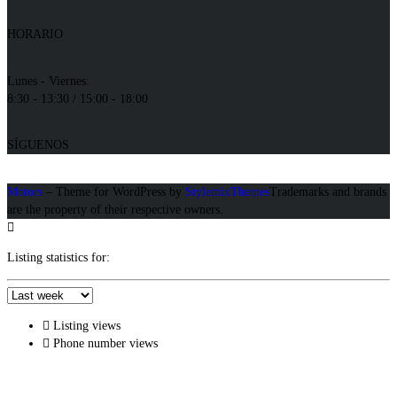
HORARIO
Lunes - Viernes:
8:30 - 13:30 / 15:00 - 18:00
SÍGUENOS
Motors
– Theme for WordPress by
StylemixThemes
Trademarks and brands
are the property of their respective owners.
Listing statistics for:
Listing views
Phone number views