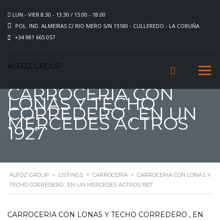
LUN - VIER 8.30 - 13.30 / 15.00 - 18.00
POL. IND. ALMEIRAS C/ RIO MERO S/N 15180 - CULLEREDO - LA CORUÑA
+34 981 665 057
ALFOZ GROUP
CARROCERIA CON
LONAS Y TECHO
CORREDERO , EN UN
MERCEDES ACTROS
1927
ALFOZ GROUP
>
LISTINGS
>
CARROCERÍA
>
CARROCERIA CON LONAS Y
TECHO CORREDERO , EN UN MERCEDES ACTROS 1927
CARROCERIA CON LONAS Y TECHO CORREDERO , EN