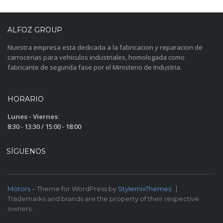
ALFOZ GROUP
Nuestra empresa esta dedicada a la fabricacion y reparacion de
carrocerias para vehiculos industriales, homologada como
fabricante de segunda fase por el Ministerio de Industria.
HORARIO
Lunes - Viernes:
8:30 - 13:30 / 15:00 - 18:00
SÍGUENOS
Motors
– Theme for WordPress by
StylemixThemes
Trademarks and brands are the property of their respective
owners.