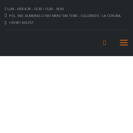
LUN - VIER 8.30 - 13.30 / 15.00 - 18.00
POL. IND. ALMEIRAS C/ RIO MERO S/N 15180 - CULLEREDO - LA CORUÑA
+34 981 665 057
ALFOZ GROUP