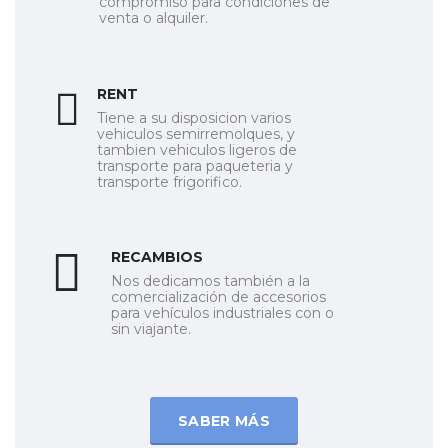
compromiso para condiciones de
venta o alquiler.
RENT
Tiene a su disposicion varios
vehiculos semirremolques, y
tambien vehiculos ligeros de
transporte para
paqueteria
y
transporte frigorifico.
RECAMBIOS
Nos dedicamos también a la
comercialización de accesorios
para vehículos industriales con o
sin
viajante
.
SABER MÁS