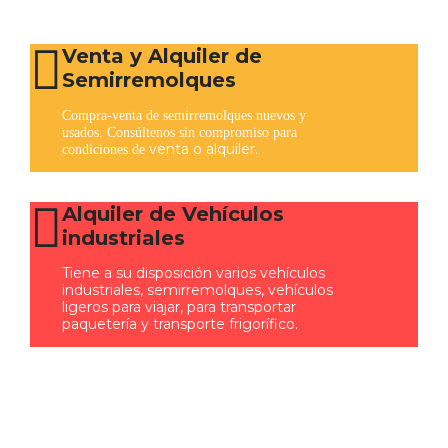
Venta y Alquiler de
Semirremolques
Compra-venta de semirremolques nuevos y
usados. Consúltenos sin compromiso para
venta o alquiler.
condiciones de
Alquiler de Vehículos
industriales
Tiene a su disposición varios vehículos
industriales, semirremolques, vehículos
ligeros para
viajar
, para transportar
paquetería y transporte frigorífico.