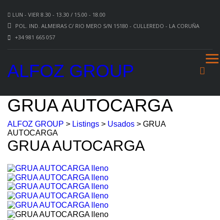
LUN - VIER 8.30 - 13.30 / 15.00 - 18.00
POL. IND. ALMEIRAS C/ RIO MERO S/N 15180 - CULLEREDO - LA CORUÑA
+34 981 665 057
ALFOZ GROUP
GRUA AUTOCARGA
ALFOZ GROUP
>
Listings
>
Usados
>
GRUA
AUTOCARGA
GRUA AUTOCARGA