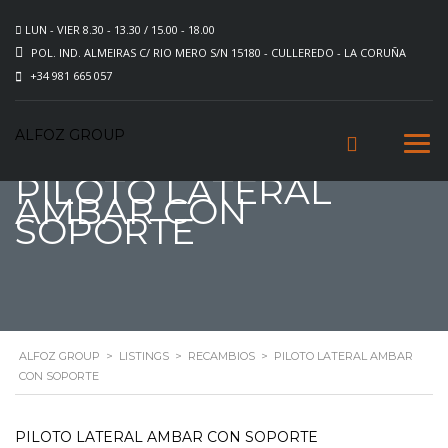
LUN - VIER 8.30 - 13.30 / 15.00 - 18.00
POL. IND. ALMEIRAS C/ RIO MERO S/N 15180 - CULLEREDO - LA CORUÑA
+34 981 665 057
ALFOZ GROUP
PILOTO LATERAL
AMBAR CON
SOPORTE
ALFOZ GROUP
>
LISTINGS
>
RECAMBIOS
>
PILOTO LATERAL AMBAR
CON SOPORTE
PILOTO LATERAL AMBAR CON SOPORTE