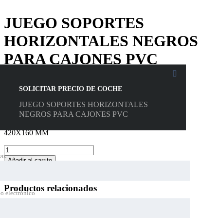
JUEGO SOPORTES
HORIZONTALES NEGROS
PARA CAJONES PVC
28,73
€
SOLICITAR PRECIO DE COCHE
DIMENSIONES
JUEGO SOPORTES HORIZONTALES
NEGROS PARA CAJONES PVC
3MM ESPESOR
420X160 MM
JUEGO
re
SOPORTES
Añadir al carrito
HORIZONTALES
Categoría:
Sin categorizar
NEGROS
PARA
Productos relacionados
CAJONES
o electrónico
PVC
cantidad