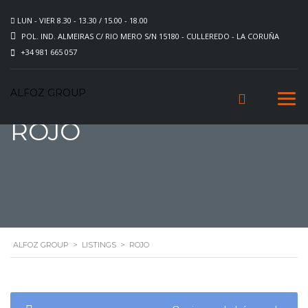
LUN - VIER 8.30 - 13.30 / 15.00 - 18.00
POL. IND. ALMEIRAS C/ RIO MERO S/N 15180 - CULLEREDO - LA CORUÑA
+34 981 665 057
ALFOZ GROUP
ROJO
ALFOZ GROUP
>
LISTINGS
>
ROJO