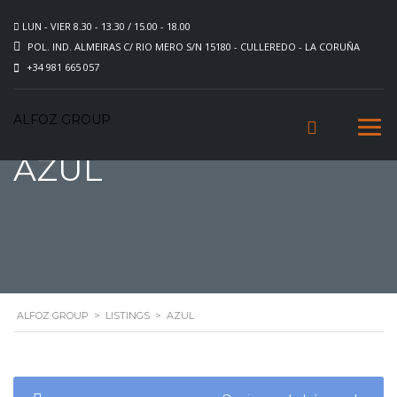
LUN - VIER 8.30 - 13.30 / 15.00 - 18.00
POL. IND. ALMEIRAS C/ RIO MERO S/N 15180 - CULLEREDO - LA CORUÑA
+34 981 665 057
ALFOZ GROUP
AZUL
ALFOZ GROUP
>
LISTINGS
>
AZUL