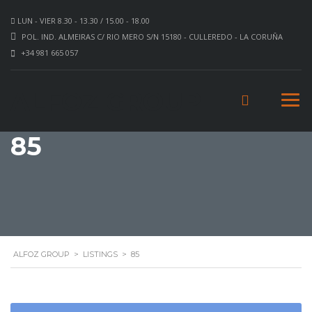
LUN - VIER 8.30 - 13.30 / 15.00 - 18.00
POL. IND. ALMEIRAS C/ RIO MERO S/N 15180 - CULLEREDO - LA CORUÑA
+34 981 665 057
ALFOZ GROUP
85
ALFOZ GROUP
>
LISTINGS
>
85